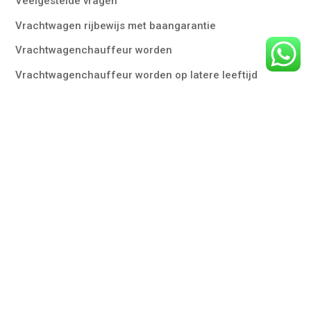
Veelgestelde vragen
Vrachtwagen rijbewijs met baangarantie
Vrachtwagenchauffeur worden
Vrachtwagenchauffeur worden op latere leeftijd
Vrouwelijke vrachtwagenchauffeurs
Contact
Mariënhoef 11,
3851 ST Ermelo
Marsweg 3,
8013PD Zwolle