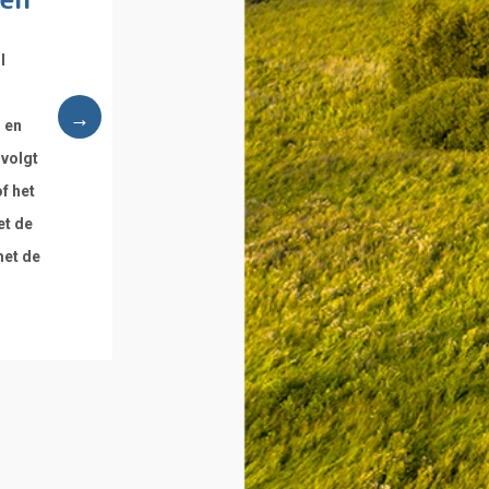
l
 en
 volgt
f het
et de
met de