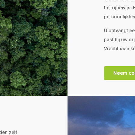
het rijbewijs.
persoonlijkhe
U ontvangt ee
past bij uw or
Vrachtbaan ku
Neem co
iden zelf