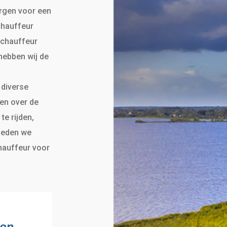
rgen voor een
 chauffeur
e chauffeur
 hebben wij de
 diverse
en over de
te rijden,
bieden we
chauffeur voor
ren