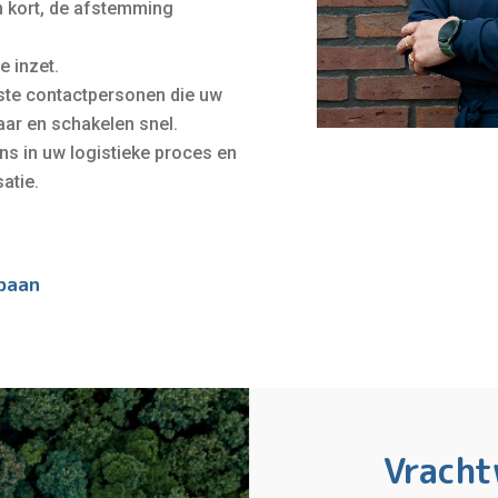
em kort, de afstemming
e inzet.
aste contactpersonen die uw
baar en schakelen snel.
ns in uw logistieke proces en
atie.
baan
​​Vrac