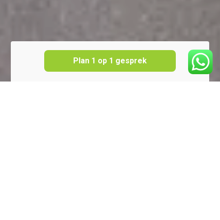
Plan 1 op 1 gesprek
Opleiding voor
vrachtwagenchauffeur en
buschauffeur
Altijd al gedroomd van een baan in de transport en
logistieke sector met vrijheid, afwisseling en
verantwoordelijkheid? Als vrachtwagenchauffeur is
geen dag hetzelfde. Je komt op de mooiste plekken in